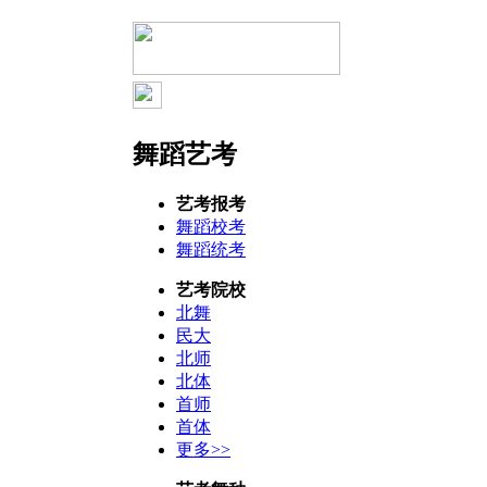
舞蹈艺考
艺考报考
舞蹈校考
舞蹈统考
艺考院校
北舞
民大
北师
北体
首师
首体
更多>>