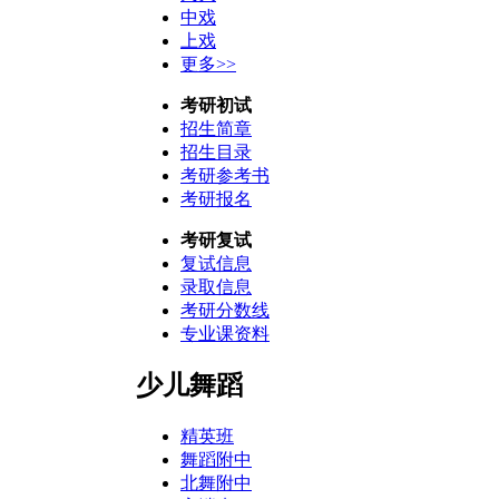
中戏
上戏
更多>>
考研初试
招生简章
招生目录
考研参考书
考研报名
考研复试
复试信息
录取信息
考研分数线
专业课资料
少儿舞蹈
精英班
舞蹈附中
北舞附中