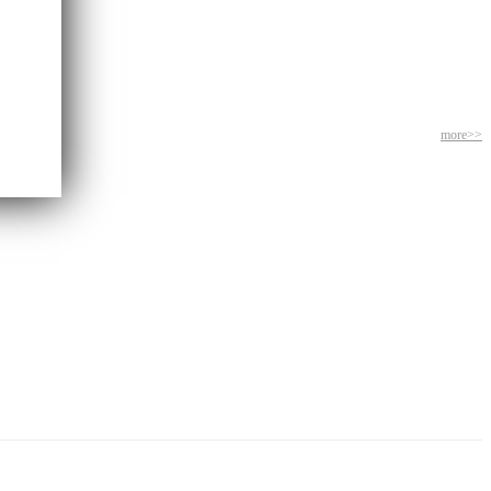
more>>