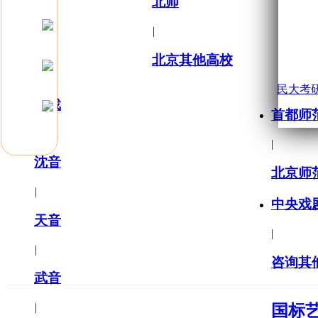
北师
|
北京其他高校
民大考
上戏
首都师
|
|
沈音
北京师
|
中央戏
天音
|
|
咨询其
武音
|
国标