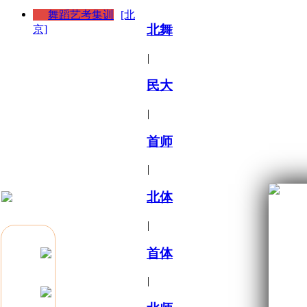
舞蹈艺考集训
[北
北舞
京]
|
民大
|
首师
|
北体
|
首体
|