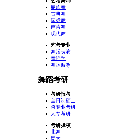
艺考舞种
民族舞
古典舞
国标舞
芭蕾舞
现代舞
艺考专业
舞蹈表演
舞蹈学
舞蹈编导
舞蹈考研
考研报考
全日制硕士
跨专业考研
大专考研
考研择校
北舞
民大