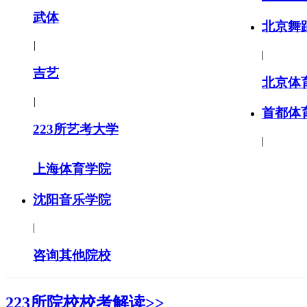
武体
北京舞
|
|
吉艺
北京体
|
首都体
223所艺考大学
|
上海体育学院
沈阳音乐学院
|
咨询其他院校
223所院校校考解读>>