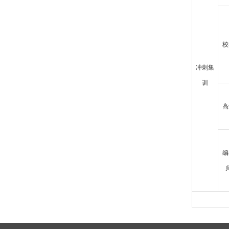
校
冲刺集
训
高
编