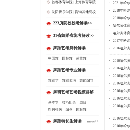
首都体育学院
|
上海体育学院
2021年
2018年
沈阳音乐学院
|
咨询其他院校
2018年
223所院校校考解读>>
哈尔滨体
哈尔滨体
31省舞蹈省统考解读>>
2017年
舞蹈艺考舞种解读
2016哈
中国舞
国标舞
芭蕾舞
2016哈
2016哈
舞蹈艺考专业解读
2016哈
舞蹈学
舞蹈表演
舞蹈编导
2016哈
2016哈
舞研艺考艺考视频讲解
2016哈
基本功
技巧组合
剧目
2016哈
即兴模仿
编创
国标舞
2016哈
舞蹈特长生解读
more>>
2016年