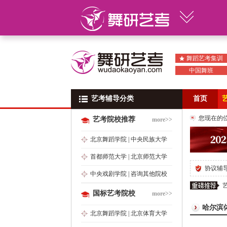
舞蹈艺考集训
中国舞班
艺考辅导分类
艺考辅导分类
首页
您现在的
艺考院校推荐
more>>
北京舞蹈学院
|
中央民族大学
首都师范大学
|
北京师范大学
协议辅
中央戏剧学院
|
咨询其他院校
国标艺考院校
more>>
哈尔滨
北京舞蹈学院
|
北京体育大学