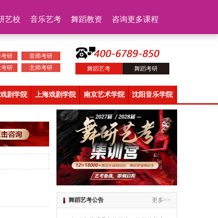
研艺校
音乐艺考
舞蹈教资
咨询更多课程
舞考研
首师考研
大考研
北师考研
舞蹈艺考
舞蹈考研
戏剧学院
上海戏剧学院
南京艺术学院
沈阳音乐学院
舞蹈艺考公告
更多>>