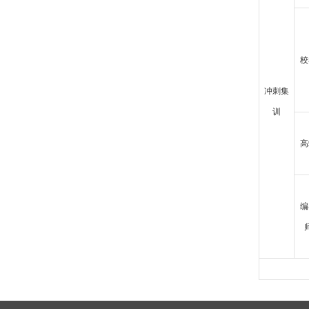
校
冲刺集
训
高
编