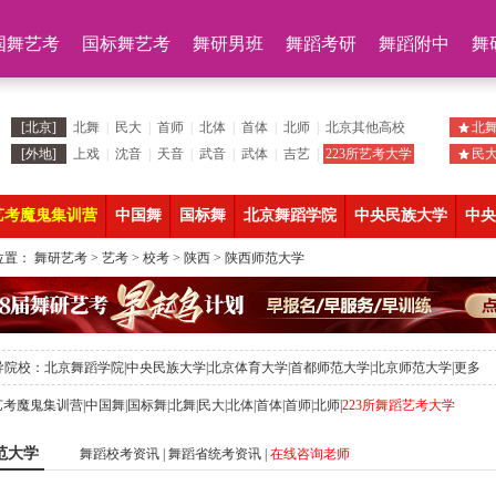
国舞艺考
国标舞艺考
舞研男班
舞蹈考研
舞蹈附中
舞
[北京]
北舞
|
民大
|
首师
|
北体
|
首体
|
北师
|
北京其他高校
北
[外地]
上戏
|
沈音
|
天音
|
武音
|
武体
|
吉艺
|
223所艺考大学
民
艺考魔鬼集训营
中国舞
国标舞
北京舞蹈学院
中央民族大学
中央
位置：
舞研艺考
>
艺考
>
校考
>
陕西
>
陕西师范大学
导院校：
北京舞蹈学院
|
中央民族大学
|
北京体育大学
|
首都师范大学
|
北京师范大学
|
更多
艺考魔鬼集训营
|
中国舞
|
国标舞
|
北舞
|
民大
|
北体
|
首体
|
首师
|
北师
|
223所舞蹈艺考大学
范大学
舞蹈校考资讯
|
舞蹈省统考资讯
|
在线咨询老师