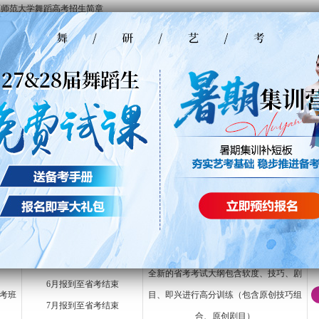
陕西师范大学舞蹈高考招生简章
陕西师范大学舞蹈类专业校考成绩公布
陕西师范大学舞蹈高考招生简章
陕西师范大学舞蹈高考招生报考解读（舞研艺考）
西师范大学舞蹈高考联系方式
<
1
2
>
，省考校考双辅导
400-6789-
生课程
28届舞蹈生课程
29届舞蹈生课程
班型
报到时间
上课内容
全新的省考考试大纲包含软度、技巧、剧
6月报到至省考结束
考班
目、即兴进行高分训练（包含原创技巧组
7月报到至省考结束
合、原创剧目）