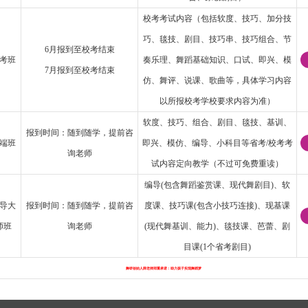
校考考试内容（包括软度、技巧、加分技
巧、毯技、剧目、技巧串、技巧组合、节
6月报到至校考结束
考班
奏乐理、舞蹈基础知识、口试、即兴、模
7月报到至校考结束
仿、舞评、说课、歌曲等，具体学习内容
以所报校考学校要求内容为准）
软度、技巧、组合、剧目、毯技、基训、
报到时间：随到随学，提前咨
端班
即兴、模仿、编导、小科目等省考/校考考
询老师
试内容定向教学（不过可免费重读）
编导(包含舞蹈鉴赏课、现代舞剧目)、软
导大
报到时间：随到随学，提前咨
度课、技巧课(包含小技巧连接)、现基课
师班
询老师
(现代舞基训、能力)、毯技课、芭蕾、剧
目课(1个省考剧目)
舞研创始人薛老师郑重承诺：助力孩子实现舞蹈梦