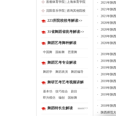
首都体育学院
|
上海体育学院
2021年
2021年
沈阳音乐学院
|
咨询其他院校
2021年
223所院校校考解读>>
2020年
2020年
31省舞蹈省统考解读>>
2020年
舞蹈艺考舞种解读
2020年
中国舞
国标舞
芭蕾舞
2019年
2019年
舞蹈艺考专业解读
2019年
舞蹈学
舞蹈表演
舞蹈编导
2019年
2019年
舞研艺考艺考视频讲解
2019年
基本功
技巧组合
剧目
2019年
即兴模仿
编创
国标舞
2018年
舞蹈特长生解读
more>>
陕西师范大