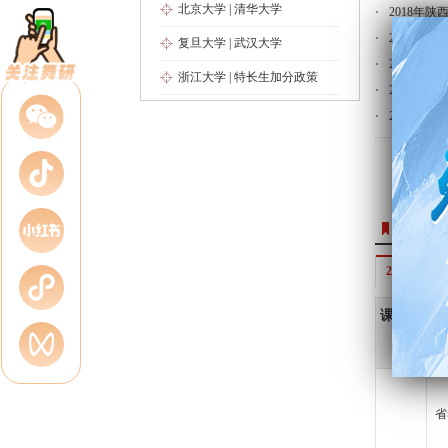
北京大学
|
清华大学
2018年
2018年
复旦大学
|
武汉大学
2017年
浙江大学
|
特长生加分政策
2016年
2016陕
来舞研
27届舞蹈
课程类
型
省