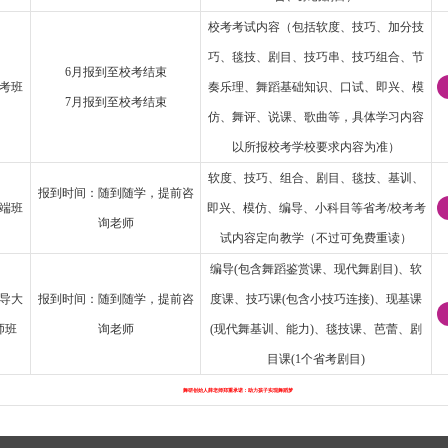
校考考试内容（包括软度、技巧、加分技
巧、毯技、剧目、技巧串、技巧组合、节
6月报到至校考结束
考班
奏乐理、舞蹈基础知识、口试、即兴、模
7月报到至校考结束
仿、舞评、说课、歌曲等，具体学习内容
以所报校考学校要求内容为准）
软度、技巧、组合、剧目、毯技、基训、
报到时间：随到随学，提前咨
端班
即兴、模仿、编导、小科目等省考/校考考
询老师
试内容定向教学（不过可免费重读）
编导(包含舞蹈鉴赏课、现代舞剧目)、软
导大
报到时间：随到随学，提前咨
度课、技巧课(包含小技巧连接)、现基课
师班
询老师
(现代舞基训、能力)、毯技课、芭蕾、剧
目课(1个省考剧目)
舞研创始人薛老师郑重承诺：助力孩子实现舞蹈梦