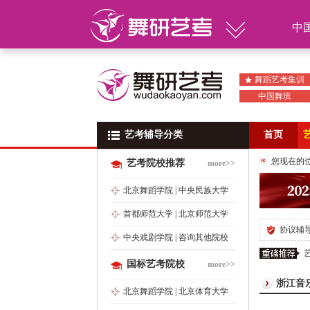
中
舞蹈艺考集训
中国舞班
艺考辅导分类
艺考辅导分类
首页
您现在的
艺考院校推荐
more>>
北京舞蹈学院
|
中央民族大学
首都师范大学
|
北京师范大学
协议辅
中央戏剧学院
|
咨询其他院校
国标艺考院校
more>>
浙江音
北京舞蹈学院
|
北京体育大学