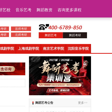
研艺校
音乐艺考
舞蹈教资
咨询更多课程
舞考研
首师考研
大考研
北师考研
舞蹈艺考
舞蹈考研
戏剧学院
上海戏剧学院
南京艺术学院
沈阳音乐学院
舞蹈艺考公告
更多>>