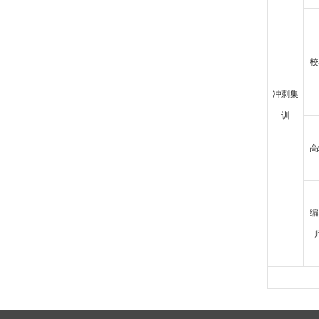
校
冲刺集
训
高
编