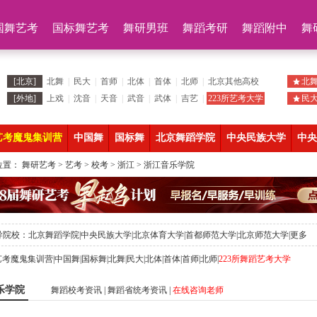
国舞艺考
国标舞艺考
舞研男班
舞蹈考研
舞蹈附中
舞
[北京]
北舞
|
民大
|
首师
|
北体
|
首体
|
北师
|
北京其他高校
北
[外地]
上戏
|
沈音
|
天音
|
武音
|
武体
|
吉艺
|
223所艺考大学
民
艺考魔鬼集训营
中国舞
国标舞
北京舞蹈学院
中央民族大学
中央
位置：
舞研艺考
>
艺考
>
校考
>
浙江
>
浙江音乐学院
导院校：
北京舞蹈学院
|
中央民族大学
|
北京体育大学
|
首都师范大学
|
北京师范大学
|
更多
艺考魔鬼集训营
|
中国舞
|
国标舞
|
北舞
|
民大
|
北体
|
首体
|
首师
|
北师
|
223所舞蹈艺考大学
乐学院
舞蹈校考资讯
|
舞蹈省统考资讯
|
在线咨询老师