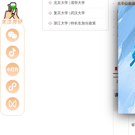
北京大学
|
清华大学
关于公布浙
浙江音乐学
复旦大学
|
武汉大学
关于调整2
浙江大学
|
特长生加分政策
2020年
2020年
来舞研
27届舞蹈
课程类
型
省