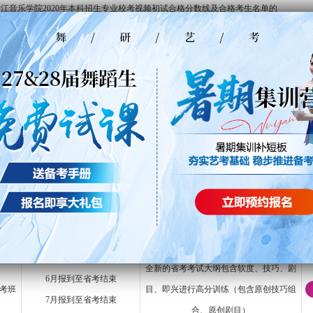
江音乐学院2020年本科招生专业校考视频初试合格分数线及合格考生名单的
院调整2020年全日制本科招生专业校考有关事项考生常见问题解答
020年浙江音乐学院全日制本科招生专业校考有关事项的通知
浙江音乐学院全日制本科招生简章
浙江音乐学院全日制本科招生专业目录及考试大纲
<
1
2
>
，省考校考双辅导
400-6789-
生课程
28届舞蹈生课程
29届舞蹈生课程
班型
报到时间
上课内容
全新的省考考试大纲包含软度、技巧、剧
6月报到至省考结束
考班
目、即兴进行高分训练（包含原创技巧组
7月报到至省考结束
合、原创剧目）