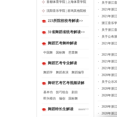
首都体育学院
|
上海体育学院
关于浙江音
2021年
沈阳音乐学院
|
咨询其他院校
2021年
223所院校校考解读>>
浙江音乐学
关于浙江音
31省舞蹈省统考解读>>
关于公布浙
舞蹈艺考舞种解读
2021年
中国舞
国标舞
芭蕾舞
2021年
2021年
舞蹈艺考专业解读
2021年
舞蹈学
舞蹈表演
舞蹈编导
2020年
关于公示2
舞研艺考艺考视频讲解
2020年
基本功
技巧组合
剧目
2020年
即兴模仿
编创
国标舞
2020年
舞蹈特长生解读
more>>
2020年