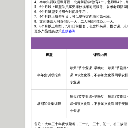
4、半年集训联报班开设：北舞舞蹈学/教育4个，北师班
5、6个月以上班型学员享受择校视频对照服务、省考老师陪同指
6、6个月班型支持组合时间段学习 。
7、4个月以上班型学员，可以增报定向班和高分班。
8、文化课四人间食宿85一天，二人间食宿135元一天。
9、6个月以上班型，7月1日前报名，包含即兴课、模仿课、乐
更多产品优惠政策
直接咨询
班型
课程内容
每天3节专业课+早晚功，每周3节剧目
半年集训联报班
课+8节文化课，不参加文化课同学安
专业课
每天3节专业课+早晚功，每周3节剧目
暑期50天集训班
课+8节文化课，不参加文化课同学安
专业课
备注：大年三十年夜饭聚餐，二十九、三十、初一、初二放假，