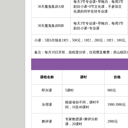
每天3节专业课+早晚功，每周3节
30天魔鬼集训A班
剧目小课+8节文化课，不参加文
化课的同学安排专业课
每天3节专业课+早晚功，每周3节
30天魔鬼集训B班
剧目小课+专业课
小课：3至6月报名1对1，500元；1对2，280元；1对3，180元
备注：每月10日开班，按程度分班，住宿费及餐费：房山校区食宿
课程名称
课时
价格
即兴课
5课时
980元
根据省份不同，课时不
乐理课
1980-3980元
同，10至40课时
专家教授课+舞评分析
舞评课
2980元
课，20课时