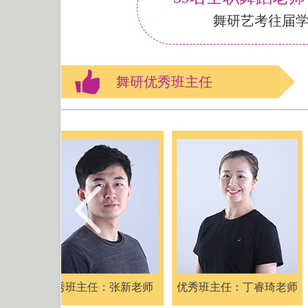
舞研艺考往届
舞研优秀班主任
：张新老师
优秀班主任：丁睿琦老师
优秀班主任：王添