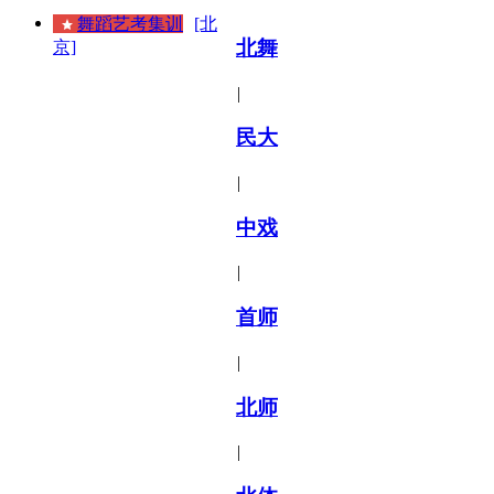
舞蹈艺考集训
[北
北舞
京]
|
民大
|
中戏
|
首师
|
北师
|