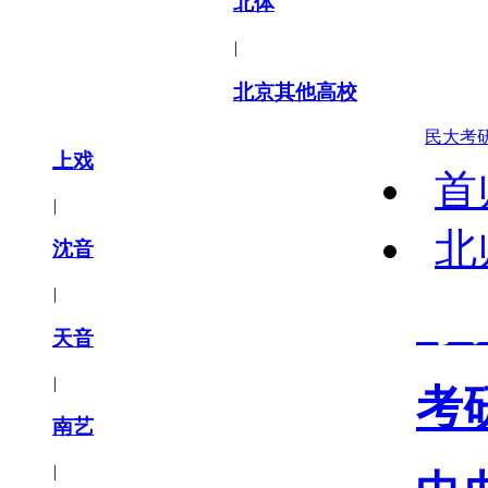
北体
|
北京其他高校
民大考
上戏
首
|
北
沈音
|
考
天音
|
考
南艺
|