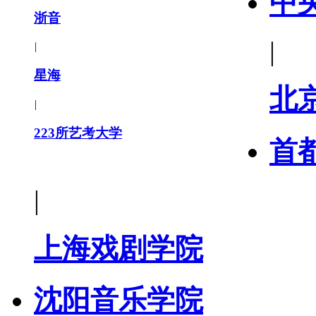
中
浙音
|
|
星海
北
|
223所艺考大学
首
|
上海戏剧学院
沈阳音乐学院