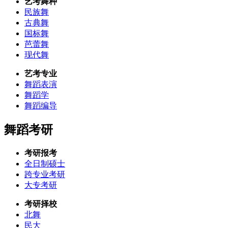
艺考舞种
民族舞
古典舞
国标舞
芭蕾舞
现代舞
艺考专业
舞蹈表演
舞蹈学
舞蹈编导
舞蹈考研
考研报考
全日制硕士
跨专业考研
大专考研
考研择校
北舞
民大