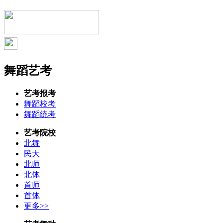
舞蹈艺考
艺考报考
舞蹈校考
舞蹈统考
艺考院校
北舞
民大
北师
北体
首师
首体
更多>>