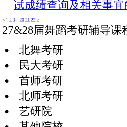
试成绩查询及相关事宜
<
1
2
3
..
20
21
22
>
27&28届舞蹈考研辅导课
北舞考研
民大考研
首师考研
北师考研
艺研院
其他院校