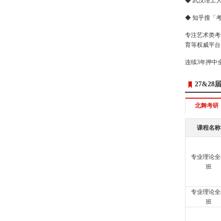
◆ 武汉理工
◆ 知乎搜「
专注艺术类考
育等权威平台
连续3年押中
27&2
北舞考研
课程名称
专业理论全
班
专业理论全
班