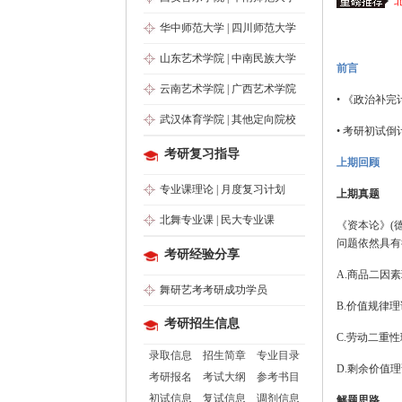
华中师范大学
|
四川师范大学
山东艺术学院
|
中南民族大学
前言
云南艺术学院
|
广西艺术学院
• 《政治补
武汉体育学院
|
其他定向院校
• 考研初试倒
考研复习指导
上期回顾
专业课理论
|
月度复习计划
上期真题
北舞专业课
|
民大专业课
《资本论》(
问题依然具有
考研经验分享
A.商品二因
舞研艺考考研成功学员
B.价值规律理
考研招生信息
C.劳动二重
录取信息
招生简章
专业目录
D.剩余价值
考研报名
考试大纲
参考书目
初试信息
复试信息
调剂信息
解题思路