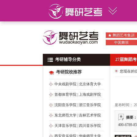
舞蹈艺考集训
中国舞班
考研辅导分类
考研辅导分类
27届舞蹈
您现在的
考研院校推荐
中央戏剧学院
|
北京体育大学
首都体育学院
|
上海戏剧学院
沈阳音乐学院
|
浙江音乐学院
发布时间： 2021
东北师范大学
|
吉林艺术学院
摘要：
400-6789-8
天津音乐学院
|
四川音乐学院
西安音乐学院
|
华南师范大学