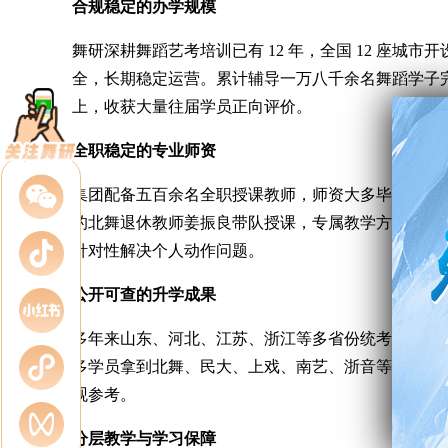
合规稳定的办学规模
舞研深耕
舞蹈艺考培训
已有 12 年，全国 12 座
全，长期稳定运营。累计辅导一万八千余名舞蹈学子完
上，收获大量往届学员正向评价。
全职稳定的专业师资
集团配备五百余名全职授课教师，师资大多毕业于北
的北舞退休教师姜振良带队授课，专属教学方式经过
针对性解决个人动作问题。
公开可查的升学成果
多年来山东、河北、江苏、浙江等多省份统考均有大
多学员拿到北舞、民大、上戏、南艺、浙音等院校校
观参考。
分层教学与学习保障