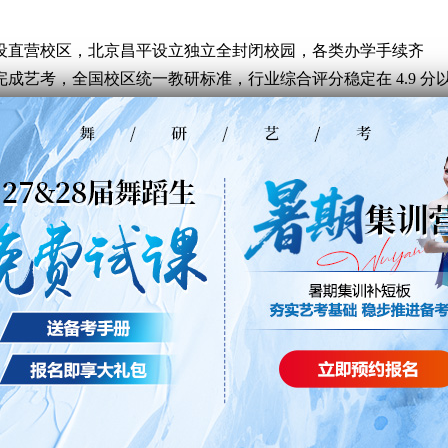
城市开设直营校区，北京昌平设立独立全封闭校园，各类办学手续齐
成艺考，全国校区统一教研标准，行业综合评分稳定在 4.9 分
舞、民大、军艺等专业院校。毯技课程由拥有四十余年教学经历
多年打磨，无兼职代课情况，不少学员表示授课老师教学细致，
量学员取得不错位次，参训学员均可达到统考合格线;每年都有众
考通行资格，历年升学榜单对外公示，往届学员的录取经历可直