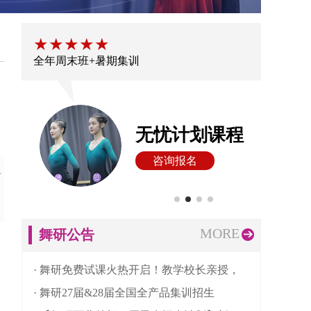
★★★★★
★
全年周末班+暑期集训
大
无忧计划课程
咨询报名
有
，
MORE
舞研公告
· 舞研免费试课火热开启！教学校长亲授，
· 舞研27届&28届全国全产品集训招生