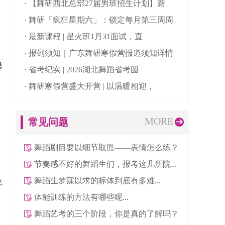
· 【舞研西北总部27届男班招生计划】新
· 舞研「疯狂星期六」：锁定每月第三周周
· 最新课程 | 星火班1月31面试，直
· 报到须知｜广东舞研寒假营报道须知详情
稳
· 省考纪实 | 2026湖北舞蹈省考圆
· 舞研寒假营盛大开营 | 以温暖相迎，
MORE
常见问题
舞蹈剧目要以细节取胜——表情怎么练？
节奏感不好的舞蹈生们，报考这几所院...
舞蹈生梦寐以求的标体到底有多难...
统
体能训练的方法有哪些呢...
舞蹈艺考的三个阶段，你是真的了解吗？