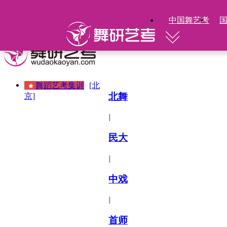
中国舞艺考
舞蹈艺考集训
[北
北舞
京]
|
民大
|
中戏
|
首师