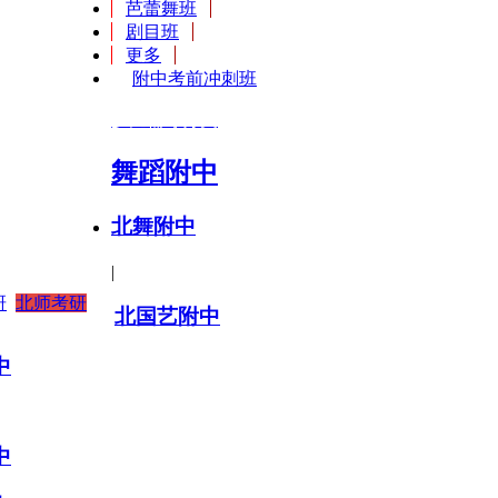
芭蕾舞班
剧目班
更多
附中考前冲刺班
少儿辅导分类
舞蹈附中
北舞附中
|
研
北师考研
北国艺附中
中
中