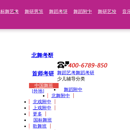
国标舞艺考
舞研男班
舞蹈考研
舞蹈附中
舞研艺校
音
北舞考研
舞蹈艺考
舞蹈考研
首师考研
少儿辅导分类
中国舞班
舞蹈附中
[外地]
北舞附中
北戏附中
上戏附中
更多
国标舞班
歌舞班