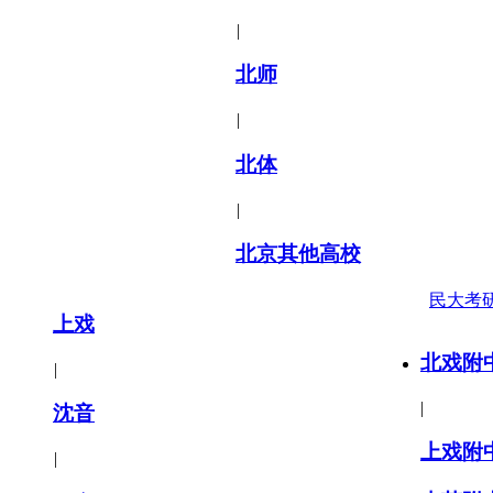
|
北师
|
北体
|
北京其他高校
民大考
上戏
北戏附
|
|
沈音
上戏附
|