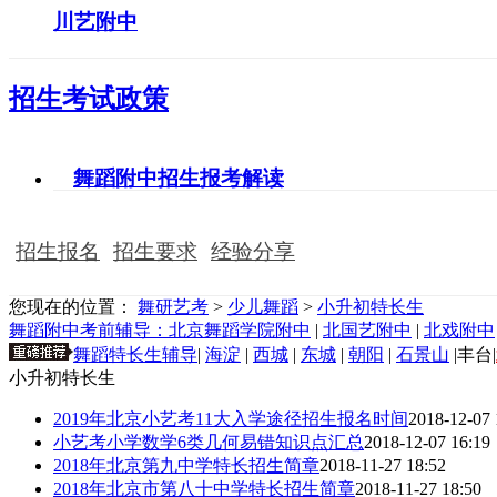
川艺附中
招生考试政策
舞蹈附中招生报考解读
招生报名
招生要求
经验分享
您现在的位置：
舞研艺考
>
少儿舞蹈
>
小升初特长生
舞蹈附中考前辅导：
北京舞蹈学院附中
|
北国艺附中
|
北戏附中
舞蹈特长生辅导
|
海淀
|
西城
|
东城
|
朝阳
|
石景山
|丰台|
小升初特长生
2019年北京小艺考11大入学途径招生报名时间
2018-12-07 
小艺考小学数学6类几何易错知识点汇总
2018-12-07 16:19
2018年北京第九中学特长招生简章
2018-11-27 18:52
2018年北京市第八十中学特长招生简章
2018-11-27 18:50