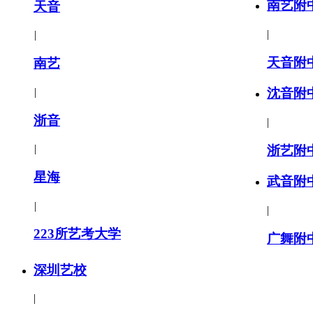
南艺附
天音
|
|
天音附
南艺
|
沈音附
浙音
|
|
浙艺附
星海
武音附
|
|
223所艺考大学
广舞附
深圳艺校
|