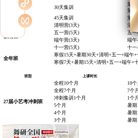
暑期营
第一
30天集训
第二
45天集训
第一
清明营(3天)
清明
五一营(5天)
五一
假期营
端午营(3天)
端午
十一营(5天)
十一
寒假15天+暑期30天+清明+五一+端午
全年班
寒假7天+暑期15天+清明+五一+端午+
班型
上课时长
全程10个月
10
全程7个月
7个
冲刺集训1个月
1个
27届小艺考冲刺班
5个月
暑期
4个月
暑期
3个月
暑期