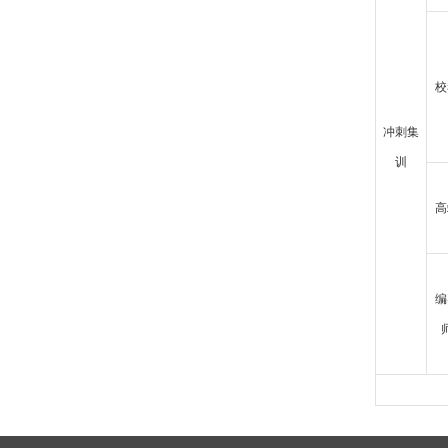
校
冲刺集
训
高
编