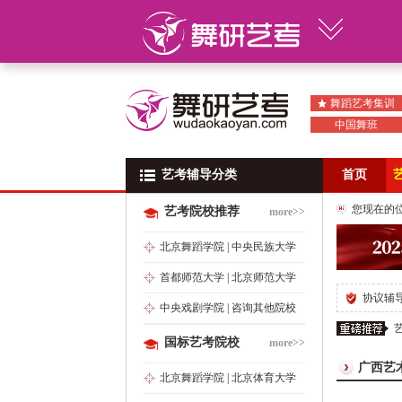
舞蹈艺考集训
中国舞班
艺考辅导分类
艺考辅导分类
首页
您现在的
艺考院校推荐
more>>
北京舞蹈学院
|
中央民族大学
首都师范大学
|
北京师范大学
协议辅
中央戏剧学院
|
咨询其他院校
国标艺考院校
more>>
广西艺
北京舞蹈学院
|
北京体育大学