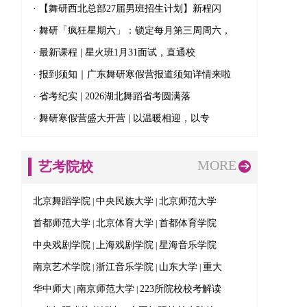
· 【舞研西北总部27届男班招生计划】新程闪
· 舞研「疯狂星期六」：锁定每月第三周周六，
· 最新课程 | 星火班1月31面试，直通校
· 报到须知｜广东舞研寒假营报道须知详情来啦
· 省考纪实 | 2026湖北舞蹈省考圆满落
· 舞研寒假营盛大开营 | 以温暖相迎，以专
MORE
艺考院校
北京舞蹈学院
中央民族大学
北京师范大学
|
|
首都师范大学
北京体育大学
首都体育学院
|
|
中央戏剧学院
上海戏剧学院
星海音乐学院
|
|
南京艺术学院
浙江音乐学院
山东大学
重大
|
|
|
华中师大
南京师范大学
223所院校校考解读
|
|