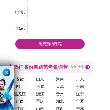
电话 :
年级 :
MORE
热门省份舞蹈艺考集训营
安徽
山东
河南
广东
四川
河北
天津
云南
黑龙江
浙江
贵州
辽宁
广西
重庆
湖北
宁夏
甘肃
山西
陕西
吉林