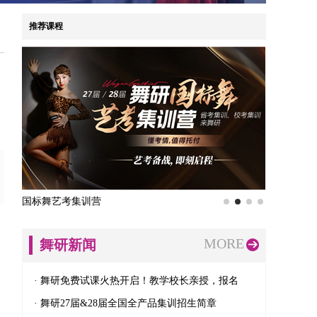
推荐课程
舞研男班集训营
早起鸟
MORE
舞研新闻
· 舞研免费试课火热开启！教学校长亲授，报名
· 舞研27届&28届全国全产品集训招生简章