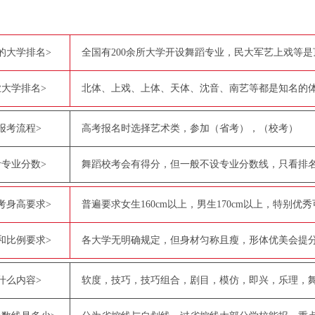
的大学排名>
全国有200余所大学开设舞蹈专业，民大军艺上戏等是
大学排名>
北体、上戏、上体、天体、沈音、南艺等都是知名的
报考流程>
高考报名时选择艺术类，参加（省考），（校考）
专业分数>
舞蹈校考会有得分，但一般不设专业分数线，只看排
考身高要求>
普遍要求女生160cm以上，男生170cm以上，特别优
和比例要求>
各大学无明确规定，但身材匀称且瘦，形体优美会提
什么内容>
软度，技巧，技巧组合，剧目，模仿，即兴，乐理，