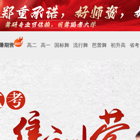
暑期营
高二
高一
国标舞
流行舞
芭蕾舞
初升高
省考