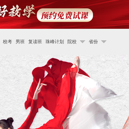
校考
男班
复读班
珠峰计划
院校
省份