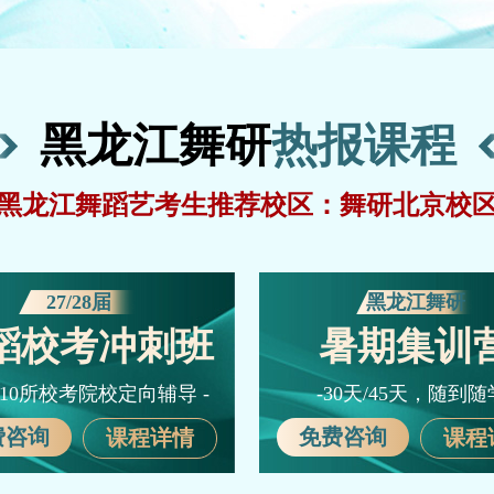
黑龙江舞研
热报课程
黑龙江舞蹈艺考生推荐校区：舞研北京校
27/28届
黑龙江舞研
蹈校考冲刺班
暑期集训
国10所校考院校定向辅导 -
-30天/45天，随到随
费咨询
免费咨询
课程详情
课程