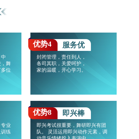
优势4
服务优
、中
封闭管理，责任到人，
校，舞
各司其职，关爱呵护，
有多位
家的温暖，开心学习。
优势8
即兴棒
，专业
即兴考试很重要，舞研即兴有团
及训练
队。 灵活运用即兴动作元素，调
动音乐情绪投入表演中。