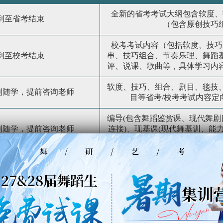
全新的省考考试大纲包含软度、
到至省考结束
（包含原创技巧
校考考试内容（包括软度、技巧
到至校考结束
串、技巧组合、节奏乐理、舞蹈
评、说课、歌曲等，具体学习内
软度、技巧、组合、剧目、毯技
到随学，提前咨询老师
目等省考/校考考试内容定
编导(包含舞蹈鉴赏课、现代舞剧
到随学，提前咨询老师
连接)、现基课(现代舞基训、能力
考剧
舞研创始人薛老师郑重承诺：助力孩子实现舞蹈
名试课体验
400-6789-