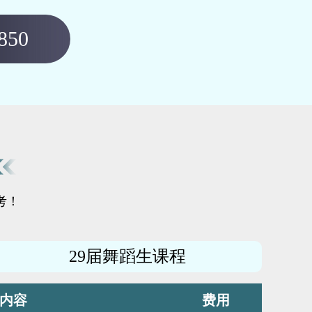
850
考！
29届舞蹈生课程
内容
费用