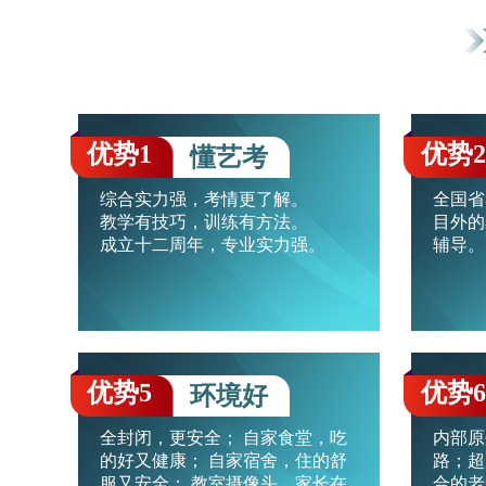
优势1
优势2
懂艺考
综合实力强，考情更了解。
全国省
教学有技巧，训练有方法。
目外的
成立十二周年，专业实力强。
辅导。
优势5
优势6
环境好
全封闭，更安全； 自家食堂，吃
内部原
的好又健康； 自家宿舍，住的舒
路；超
服又安全； 教室摄像头，家长在
合的老