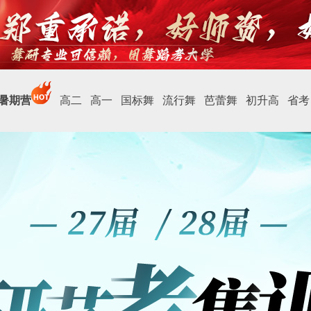
暑期营
高二
高一
国标舞
流行舞
芭蕾舞
初升高
省考