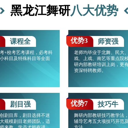
黑龙江舞研
八大优势
优势3
课程全
师资强
考+校考艺考课程，必考科
老师均毕业于北舞、民大
小科目及特殊科目等全面
戏、上戏、南艺等重点院
研内部教研培训上岗，更
资深特聘教师。
优势7
剧目强
技巧牛
创剧目库，剧目选择不迷
舞研内部教研技巧教学法
大规模剧目老师团队，适
辅导艺考五大项技巧开范
师来教，学员才能有进
方法。