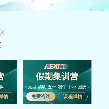
区
黑龙江舞研
营
假期集训营
学-
- 元旦 清明 五一 端午 中秋 国庆 -
免费咨询
详情
课程详情