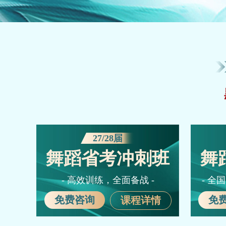
27/28届
舞蹈省考冲刺班
舞
- 高效训练，全面备战 -
- 全
免费咨询
免
课程详情