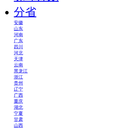
分省
安徽
山东
河南
广东
四川
河北
天津
云南
黑龙江
浙江
贵州
辽宁
广西
重庆
湖北
宁夏
甘肃
山西