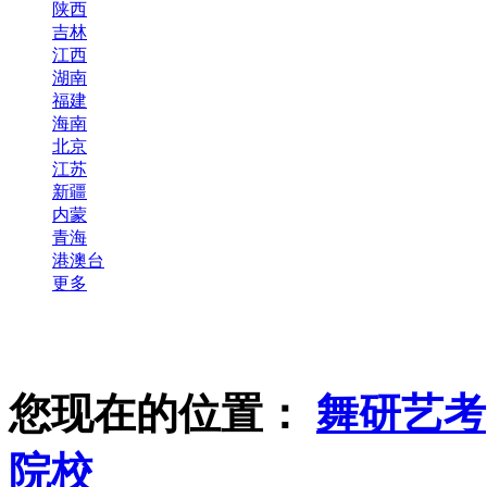
陕西
吉林
江西
湖南
福建
海南
北京
江苏
新疆
内蒙
青海
港澳台
更多
您现在的位置：
舞研艺考
院校