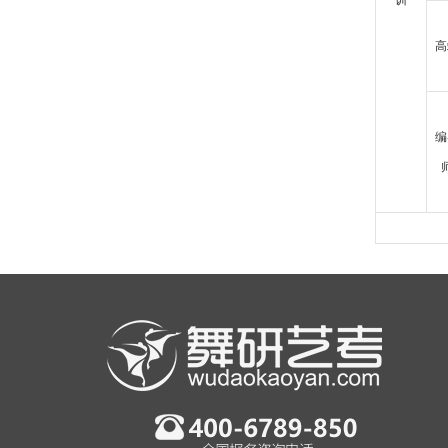
训
高
编