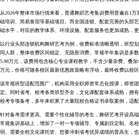
从2026年整体市场行情来看，普通
舞蹈艺考集训费用
普遍在1万
础培训、简易食宿等基础项目。而全国连锁、配套完善的头部艺
础水平，对应的教学体系、环境设施、配套服务也更加成熟，更
以行业头部连锁机构
舞研
艺考为例，收费标准清晰透明，班型划
同人群，整体收费区间稳定、无隐形消费。常规半年集训是多数
5.98万元，该费用包含核心专业课程教学，不含少量杂费。叠加食
万元，价格可随各校区最新优惠政策略有浮动，最终收费以校区
该常规班型适配范围广，机构采用全职师资常态化授课，师资团
定。同时省考、校考各类班型齐全，文化课配套体系成熟，拥有
校考专项备考，多年来积累了大量院校合格证书录取案例，适配
针对备考需求更高、需要个性化辅导的考生，舞研艺考开设高端定制
常规集训基础上，增加了一对一专项辅导、专属剧目定制、名校
弱、需要全程文化课托管、想要冲刺省考优异成绩的普高生，也