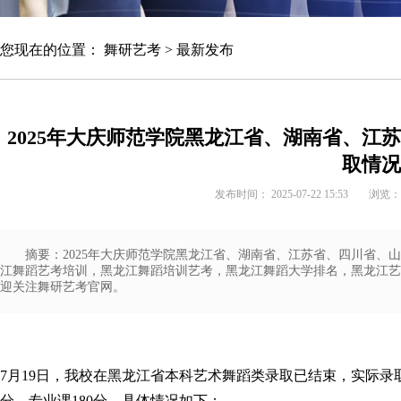
您现在的位置：
舞研艺考
>
最新发布
★★★★★
间确定班
全年周末班+暑期集训
2025年大庆师范学院黑龙江省、湖南省、江
取情况
无忧计划课程
课程
发布时间： 2025-07-22 15:53
浏览：
咨询报名
摘要：2025年大庆师范学院黑龙江省、湖南省、江苏省、四川省、
江舞蹈艺考培训，黑龙江舞蹈培训艺考，黑龙江舞蹈大学排名，黑龙江艺
迎关注舞研艺考官网。
7月19日，我校在黑龙江省本科艺术舞蹈类录取已结束，实际录取
分、专业课180分。具体情况如下：