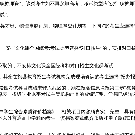
职教师资”。该类考生如不再参加高考，考试类型应选择“职教师资
试”。
数学英才班、物理卓越计划、物理攀登计划等，下同)”的考生应选
等的，安排文化课全国统考;考试类型选择“对口招生”的，安排对
录取的，不安排文化课全国统考和对口招生文化课考试。
”，其余在旗县教育招生考试机构完成现场确认的考生选择“招办报
合格性考试科目成绩未转入我区的，须在报名信息填报第二步“教
息表、省级学业水平考试主管机构出具的成绩证明。学籍已经转
高中学生综合素质评价档案》，相关项目内容须真实、完整。具
外普通高中学籍的考生，该档案签章纸介质版和电子版(PDF格式