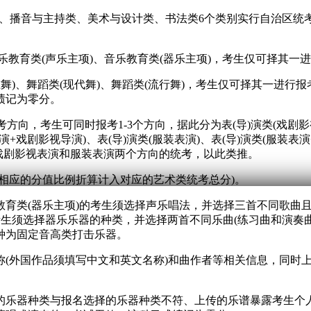
演类、播音与主持类、美术与设计类、书法类6个类别实行自治区
乐教育类(声乐主项)、音乐教育类(器乐主项)，考生仅可择其一
标准舞)、舞蹈类(现代舞)、舞蹈类(流行舞)，考生仅可择其一进
绩记为零分。
向，考生可同时报考1-3个方向，据此分为表(导)演类(戏剧影视表
演+戏剧影视导演)、表(导)演类(服装表演)、表(导)演类(服装表
加戏剧影视表演和服装表演两个方向的统考，以此类推。
相应的分值比例折算计入对应的艺术类统考总分)。
乐教育类(器乐主项)的考生须选择声乐唱法，并选择三首不同歌曲
的考生须选择器乐乐器的种类，并选择两首不同乐曲(练习曲和演
种为固定音高类打击乐器。
(外国作品须填写中文和英文名称)和曲作者等相关信息，同时上
的乐器种类与报名选择的乐器种类不符、上传的乐谱暴露考生个