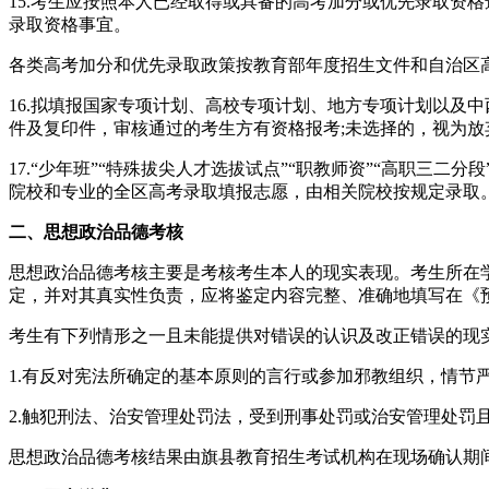
15.考生应按照本人已经取得或具备的高考加分或优先录取资
录取资格事宜。
各类高考加分和优先录取政策按教育部年度招生文件和自治区
16.拟填报国家专项计划、高校专项计划、地方专项计划以及
件及复印件，审核通过的考生方有资格报考;未选择的，视为放
17.“少年班”“特殊拔尖人才选拔试点”“职教师资”“高职三
院校和专业的全区高考录取填报志愿，由相关院校按规定录取
二、思想政治品德考核
思想政治品德考核主要是考核考生本人的现实表现。考生所在
定，并对其真实性负责，应将鉴定内容完整、准确地填写在《
考生有下列情形之一且未能提供对错误的认识及改正错误的现
1.有反对宪法所确定的基本原则的言行或参加邪教组织，情节严
2.触犯刑法、治安管理处罚法，受到刑事处罚或治安管理处罚
思想政治品德考核结果由旗县教育招生考试机构在现场确认期