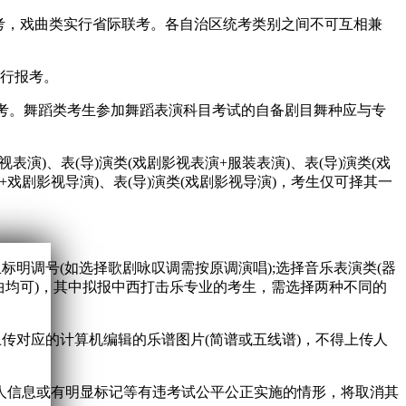
统考，戏曲类实行省际联考。各自治区统考类别之间不可互相兼
进行报考。
行报考。舞蹈类考生参加舞蹈表演科目考试的自备剧目舞种应与专
演)、表(导)演类(戏剧影视表演+服装表演)、表(导)演类(戏
演+戏剧影视导演)、表(导)演类(戏剧影视导演)，考生仅可择其一
且标明调号(如选择歌剧咏叹调需按原调演唱);选择音乐表演类(器
奏曲均可)，其中拟报中西打击乐专业的考生，需选择两种不同的
传对应的计算机编辑的乐谱图片(简谱或五线谱)，不得上传人
人信息或有明显标记等有违考试公平公正实施的情形，将取消其