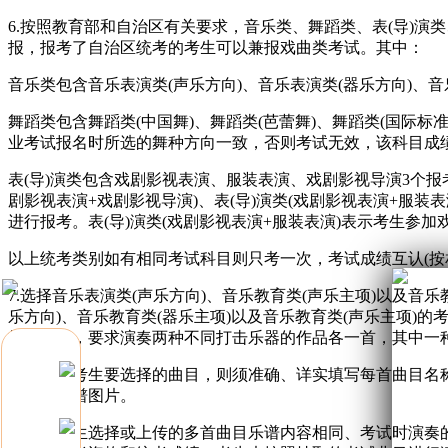
6.按照教育部和自治区有关要求，音乐类、舞蹈类、表(导)
报，报考了自治区统考的考生可以兼报戏曲类考试。其中：
音乐类包含音乐表演类(声乐方向)、音乐表演类(器乐方向)、音
舞蹈类包含舞蹈类(中国舞)、舞蹈类(芭蕾舞)、舞蹈类(国际
业考试报名时所选的舞种方向一致，否则考试无效，该科目成
表(导)演类包含戏剧影视表演、服装表演、戏剧影视导演3个报考方
剧影视表演+戏剧影视导演)、表(导)演类(戏剧影视表演+服装表
进行报考。表(导)演类(戏剧影视表演+服装表演)表示考生参
以上统考类别如有相同考试科目则只考一次，考试成绩互认(按
7.选择音乐表演类(声乐方向)、音乐教育类(声乐主项)以及音
乐方向)、音乐教育类(器乐主项)以及音乐教育类(声乐主项)
打击乐器，要求演奏两种不同打击乐器的作品各一首，其中一
若不存在考生要选择的曲目，则须准确、详实填写每首曲目名称
工手写乐谱图片。
若同一考生选择或上传的多首曲目乐谱内容相同、考试时演奏