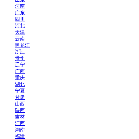
河南
广东
四川
河北
天津
云南
黑龙江
浙江
贵州
辽宁
广西
重庆
湖北
宁夏
甘肃
山西
陕西
吉林
江西
湖南
福建