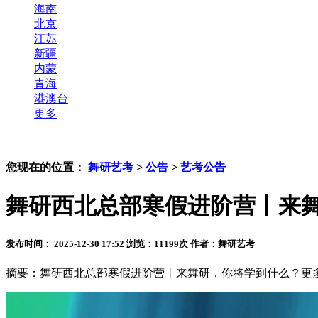
海南
北京
江苏
新疆
内蒙
青海
港澳台
更多
您现在的位置：
舞研艺考
>
公告
>
艺考公告
舞研西北总部寒假进阶营丨来
发布时间： 2025-12-30 17:52
浏览：
11199
次
作者：舞研艺考
摘要：舞研西北总部寒假进阶营丨来舞研，你将学到什么？更多舞蹈