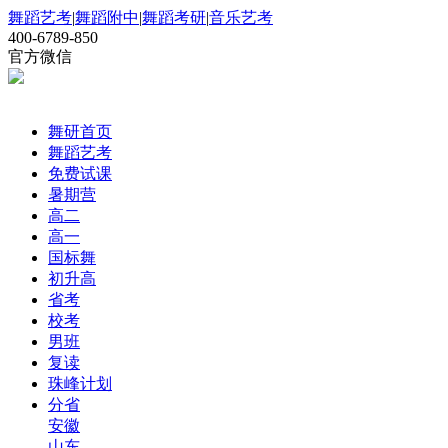
舞蹈艺考
|
舞蹈附中
|
舞蹈考研
|
音乐艺考
400-6789-850
官方微信
舞研首页
舞蹈艺考
免费试课
暑期营
高二
高一
国标舞
初升高
省考
校考
男班
复读
珠峰计划
分省
安徽
山东