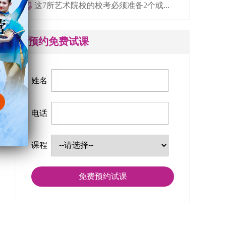
这7所艺术院校的校考必须准备2个或...
预约免费试课
姓名
电话
课程