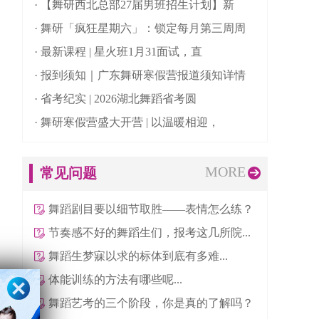
· 【舞研西北总部27届男班招生计划】新
· 舞研「疯狂星期六」：锁定每月第三周周
· 最新课程 | 星火班1月31面试，直
· 报到须知｜广东舞研寒假营报道须知详情
· 省考纪实 | 2026湖北舞蹈省考圆
· 舞研寒假营盛大开营 | 以温暖相迎，
MORE
常见问题
舞蹈剧目要以细节取胜——表情怎么练？
节奏感不好的舞蹈生们，报考这几所院...
舞蹈生梦寐以求的标体到底有多难...
体能训练的方法有哪些呢...
舞蹈艺考的三个阶段，你是真的了解吗？