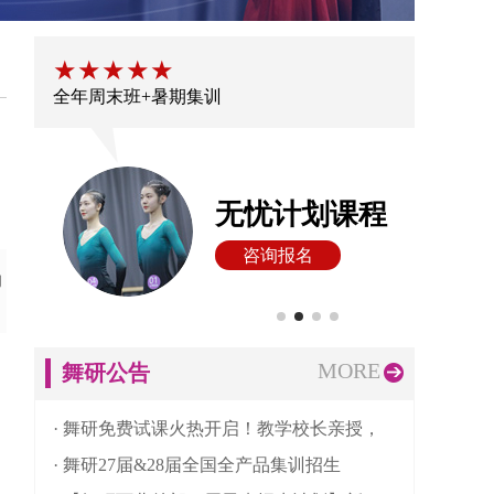
★★★★★
★
全年周末班+暑期集训
大
无忧计划课程
咨询报名
询
MORE
舞研公告
· 舞研免费试课火热开启！教学校长亲授，
· 舞研27届&28届全国全产品集训招生