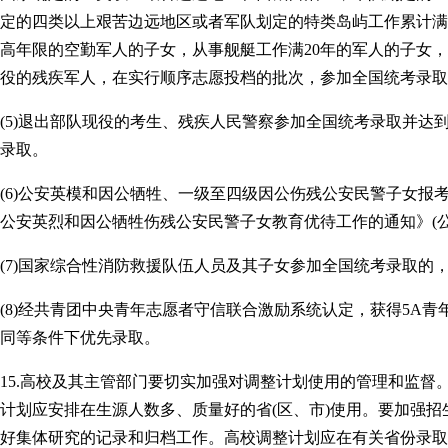
定的四类以上艰苦边远地区或者军队划定的特类岛屿工作累计满
高年限的空勤军人的子女，从事舰艇工作满20年的军人的子女，
役的残疾军人，在实行顺序志愿投档的批次，参加全国统考录取
(5)退出部队现役的考生、残疾人民警察参加全国统考录取并达
录取。
(6)公安英模和因公牺牲、一级至四级因公伤残公安民警子女报
公安英烈和因公牺牲伤残公安民警子女教育优待工作的通知》(公政
(7)国家综合性消防救援队伍人员及其子女参加全国统考录取的
(8)经共青团中央青年志愿者守信联合激励系统认定，获得5A
同等条件下优先录取。
15.高校及其主管部门要切实加强对调整计划使用的管理和监
计划应安排在生源人数多、质量好的省(区、市)使用。要加强
好集体研究的记录和归档工作。高校调整计划应在有关省份录取