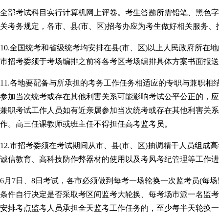
全部考试科目实行计算机网上评卷。考生答题所需铅笔、黑色字
关考务规定，各市、县(市、区)招考办应为考生做好相关服务、
10.全国统考和省级统考均安排在县(市、区)以上人民政府所
市招考委须于考场编排之前将各考区考场编排具体方案书面报送
11.各地要配备与所承担的考务工作任务相适应的专职与兼职
参加当次统考或存在其他利害关系可能影响考试公平公正的，应
兼职考试工作人员如有近亲属参加当次统考或存在其他利害关系
作。高三任课教师或班主任不得担任高考监考员。
12.市招考委须在考试期间从市、县(市、区)抽调精干人员组
诚信教育、高科技防作弊器材的使用以及考风考纪管理等工作进
6月7日、8日考试，各市必须做到每考一场轮换一次监考员(每
条件自行决定是否采取考区间监考大轮换、每考场市派一名监考员
安排考点监考人员承担全天监考工作任务的，至少每半天轮换一