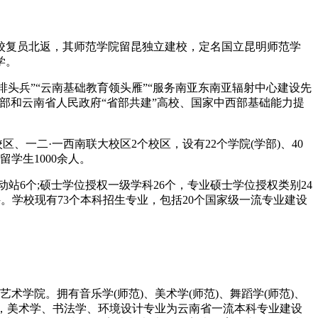
三校复员北返，其师范学院留昆独立建校，定名国立昆明师范学
学。
排头兵”“云南基础教育领头雁”“服务南亚东南亚辐射中心建设先
部和云南省人民政府“省部共建”高校、国家中西部基础能力提
区、一二·一西南联大校区2个校区，设有22个学院(学部)、40
学生1000余人。
站6个;硕士学位授权一级学科26个，专业硕士学位授权类别24
科。学校现有73个本科招生专业，包括20个国家级一流专业建设
艺术学院。拥有音乐学(师范)、美术学(师范)、舞蹈学(师范)、
点，美术学、书法学、环境设计专业为云南省一流本科专业建设