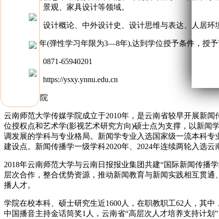
内、园林、景观、家具设计等领域。
主干课程：设计概论、中外设计史、设计思维与表达、人居环
基本学制4年(弹性学习年限为3—8年),达到学位授予条件，授
咨询电话：0871-65940201
学院网址：https://ysxy.ynnu.edu.cn
(二)传媒学院
云南师范大学传媒学院成立于2010年，是云南省较早开展新
位授权点和艺术学(影视艺术研究方向)硕士点为支撑，以新
调发展的学科与专业格局。新闻学专业入选国家级一流本科专
建设点。新闻传播学一级学科2020年、2024年连续两轮入选
2018年云南师范大学与云南日报报业集团共建“国际新闻传播
层次合作，整合优势资源，推动新闻教育与新闻实践相互贯通
播人才。
学院在校本科、硕士研究生近1600人，在职教职工62人，其中
中国播音主持金话筒奖1人，云南省“高层次人才培养支持计划”1