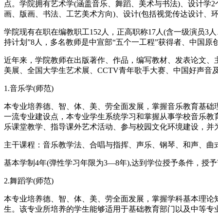
点。学院拥有艺术学(涵盖音乐、舞蹈、美术与书法)、设计学
画、版画、书法、工艺美术方向)、设计(包括视觉传达设计、环
学院现有在职在编教职工152人，正高职称17人(含一级演员3
持计划”8人，多名教师是中宣部“五个一工程”获得者、中国原
近年来，学院教师在出版著作、作品，编写教材、发表论文、
美展、全国大学生艺术展、CCTV青年歌手大赛、中国好声
1.音乐学(师范)
本专业培养德、智、体、美、劳全面发展，掌握音乐教育基础
一流专业建设点，本专业学生系统学习和掌握从事学校音乐教
乐课堂教学、指导课外艺术活动、参与校园文化环境建设，并
主干课程：音乐教学法、合唱与指挥、声乐、钢琴、和声、曲
基本学制4年(弹性学习年限为3—8年),达到学位授予条件，授
2.舞蹈学(师范)
本专业培养德、智、体、美、劳全面发展，掌握学科基本理论
生。该专业所培养的学生能够适用于基础教育部门以及中等专