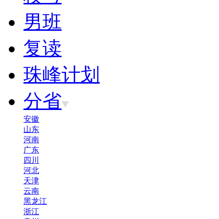
男班
复读
珠峰计划
分省
安徽
山东
河南
广东
四川
河北
天津
云南
黑龙江
浙江