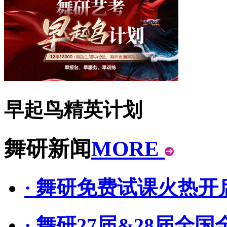
早起鸟精英计划
舞研新闻
MORE
· 舞研免费试课火热
· 舞研27届&28届