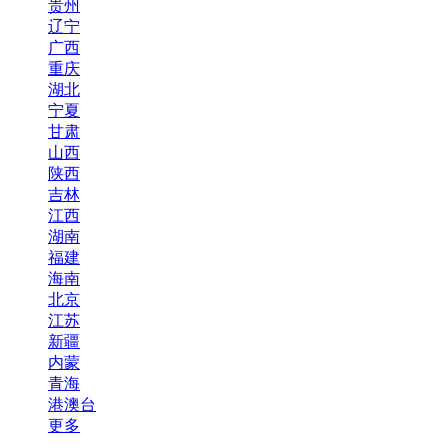
贵州
辽宁
广西
重庆
湖北
宁夏
甘肃
山西
陕西
吉林
江西
湖南
福建
海南
北京
江苏
新疆
内蒙
青海
港澳台
更多